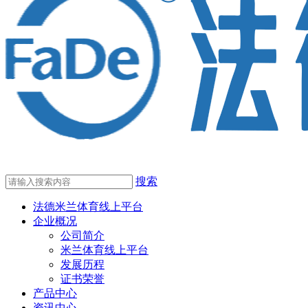
搜索
法德米兰体育线上平台
企业概况
公司简介
米兰体育线上平台
发展历程
证书荣誉
产品中心
资讯中心