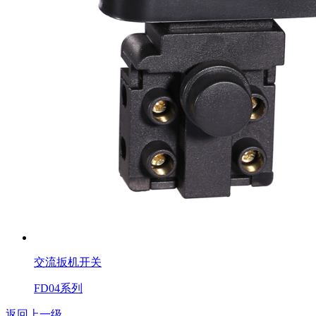
交流扳机开关
FD04系列
返回上一级