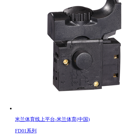
米兰体育线上平台-米兰体育(中国)
FD01系列