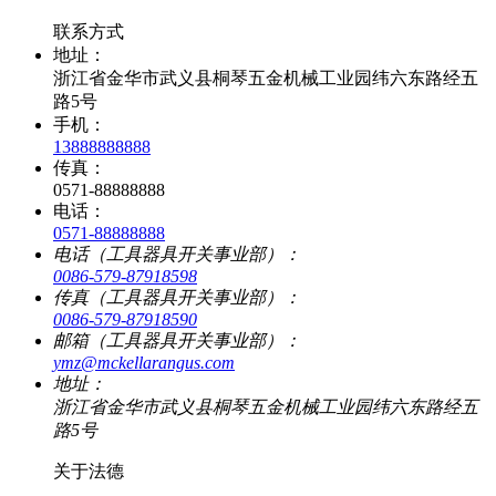
联系方式
地址：
浙江省金华市武义县桐琴五金机械工业园纬六东路经五
路5号
手机：
13888888888
传真：
0571-88888888
电话：
0571-88888888
电话（工具器具开关事业部）：
0086-579-87918598
传真（工具器具开关事业部）：
0086-579-87918590
邮箱（工具器具开关事业部）：
ymz@mckellarangus.com
地址：
浙江省金华市武义县桐琴五金机械工业园纬六东路经五
路5号
关于法德