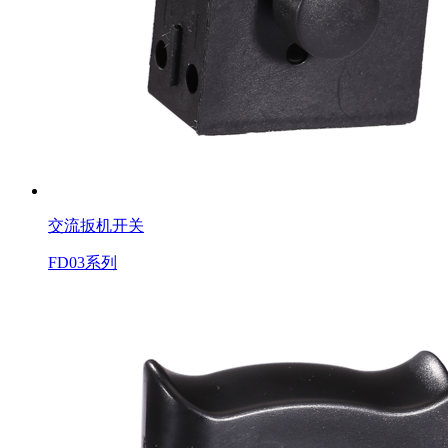
交流扳机开关
FD03系列