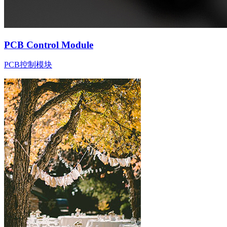
PCB Control Module
PCB控制模块