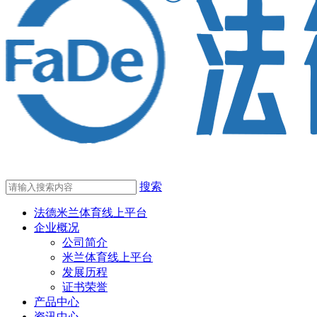
搜索
法德米兰体育线上平台
企业概况
公司简介
米兰体育线上平台
发展历程
证书荣誉
产品中心
资讯中心