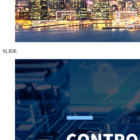
SLIDE