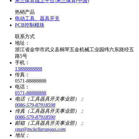
米兰体育线上平台-米兰体育(中国)
热销产品
电动工具、器具开关
PCB控制模块
联系方式
地址：
浙江省金华市武义县桐琴五金机械工业园纬六东路经五
路5号
手机：
13888888888
传真：
0571-88888888
电话：
0571-88888888
电话（工具器具开关事业部）：
0086-579-87918598
传真（工具器具开关事业部）：
0086-579-87918590
邮箱（工具器具开关事业部）：
ymz@mckellarangus.com
地址：