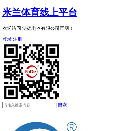
米兰体育线上平台
欢迎访问 法德电器有限公司官网！
登录
注册
搜索