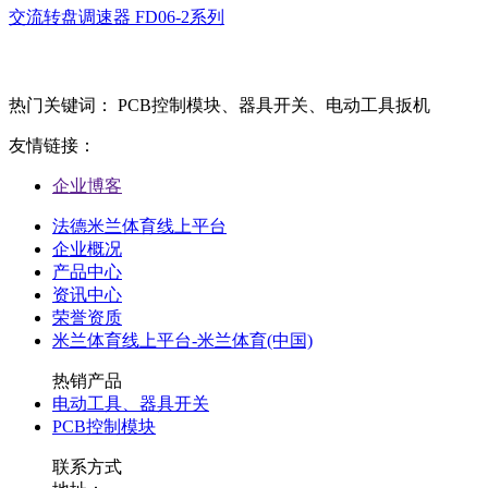
交流转盘调速器
FD06-2系列
热门关键词： PCB控制模块、器具开关、电动工具扳机
友情链接：
企业博客
法德米兰体育线上平台
企业概况
产品中心
资讯中心
荣誉资质
米兰体育线上平台-米兰体育(中国)
热销产品
电动工具、器具开关
PCB控制模块
联系方式