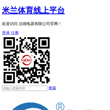
米兰体育线上平台
欢迎访问 法德电器有限公司官网！
登录
注册
搜索