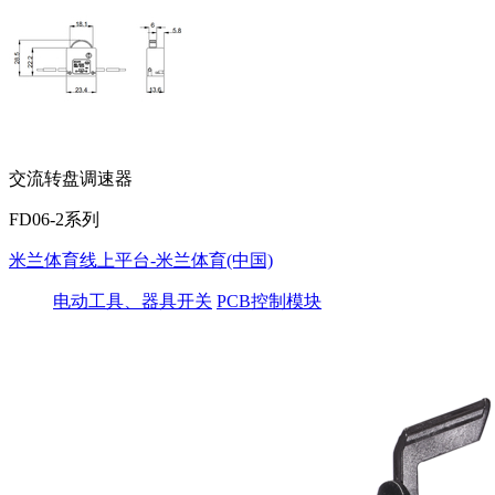
交流转盘调速器
FD06-2系列
米兰体育线上平台-米兰体育(中国)
电动工具、器具开关
PCB控制模块