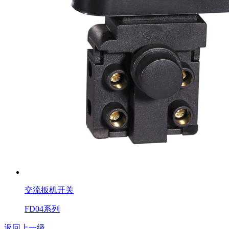
交流扳机开关
FD04系列
返回上一级