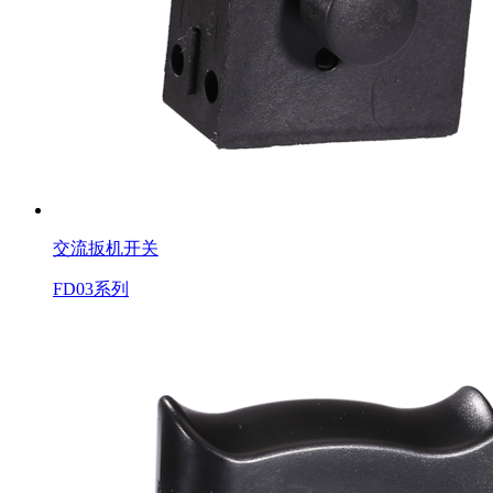
交流扳机开关
FD03系列