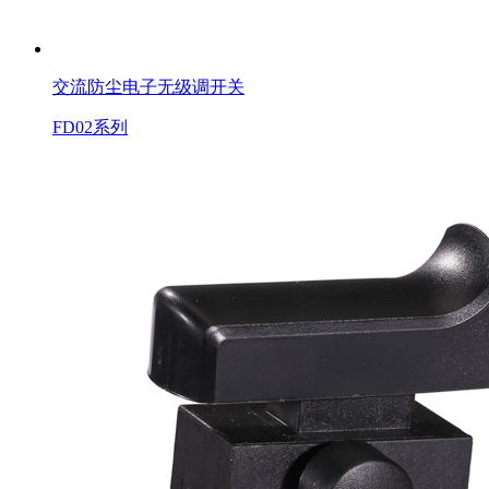
交流防尘电子无级调开关
FD02系列